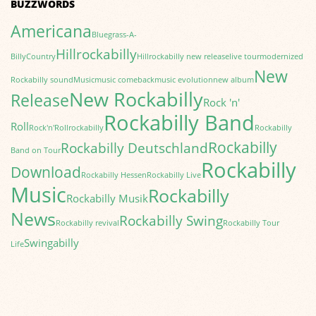
BUZZWORDS
Americana
Bluegrass-A-
Hillrockabilly
Billy
Country
Hillrockabilly new release
live tour
modernized
New
Rockabilly sound
Music
music comeback
music evolution
new album
New Rockabilly
Release
Rock 'n'
Rockabilly Band
Roll
Rock'n'Roll
rockabilly
Rockabilly
Rockabilly
Rockabilly Deutschland
Band on Tour
Rockabilly
Download
Rockabilly Hessen
Rockabilly Live
Music
Rockabilly
Rockabilly Musik
News
Rockabilly Swing
Rockabilly revival
Rockabilly Tour
Swingabilly
Life