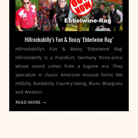
Hillrockabilly’s Fun & Boozy ‘Ebbelwine Rag’
Hillrockabilly’s Fun & Boozy ‘Ebbelwine Rag’
Hillrockabilly is a Frankfurt, Germany three-piece
whose sound comes from a bygone era. They
specialize in classic American musical forms like
Hillbilly, Rockabilly, Country-Swing, Blues, Bluegrass
and Western.
READ MORE →